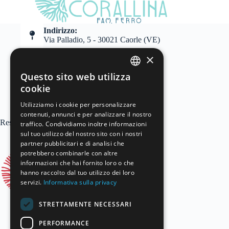
Indirizzo:
Via Palladio, 5 - 30021 Caorle (VE)
Telefono:
×
+39 0421-210529
Questo sito web utilizza
Email:
ITALIAN
info@residencecorallina.it
cookie
ENGLISH
Utilizziamo i cookie per personalizzare
contenuti, annunci e per analizzare il nostro
GERMAN
Residence
Partner
traffico. Condividiamo inoltre informazioni
sul tuo utilizzo del nostro sito con i nostri
partner pubblicitari e di analisi che
potrebbero combinarle con altre
informazioni che hai fornito loro o che
hanno raccolto dal tuo utilizzo dei loro
servizi.
Informativa sulla privacy
STRETTAMENTE NECESSARI
PERFORMANCE